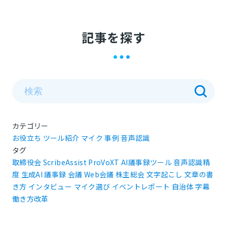
記事を探す
カテゴリー
お役立ち
ツール紹介
マイク
事例
音声認識
タグ
取締役会
ScribeAssist
ProVoXT
AI議事録ツール
音声認識精
度
生成AI
議事録
会議
Web会議
株主総会
文字起こし
文章の書
き方
インタビュー
マイク選び
イベントレポート
自治体
字幕
働き方改革