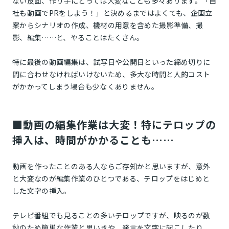
ない反面、作り手にとっては大変なことも多々あります。「自
社も動画でPRをしよう！」と決めるまではよくても、企画立
案からシナリオの作成、機材の用意を含めた撮影準備、撮
影、編集……と、やることはたくさん。
特に最後の動画編集は、試写日や公開日といった締め切りに
間に合わせなければいけないため、多大な時間と人的コスト
がかかってしまう場合も少なくありません。
■動画の編集作業は大変！特にテロップの
挿入は、時間がかかることも……
動画を作ったことのある人ならご存知かと思いますが、意外
と大変なのが編集作業のひとつである、テロップをはじめと
した文字の挿入。
テレビ番組でも見ることの多いテロップですが、映るのが数
秒のため簡単な作業と思いきや、発言を文字に起こしたり、