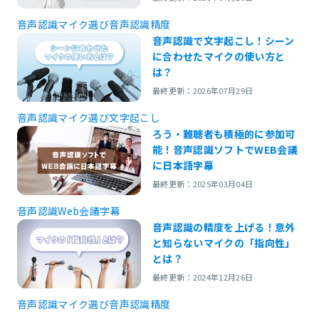
音声認識
マイク選び
音声認識精度
音声認識で文字起こし！シーン
に合わせたマイクの使い方と
は？
最終更新：2026年07月29日
音声認識
マイク選び
文字起こし
ろう・難聴者も積極的に参加可
能！音声認識ソフトでWEB会議
に日本語字幕
最終更新：2025年03月04日
音声認識
Web会議
字幕
音声認識の精度を上げる！意外
と知らないマイクの「指向性」
とは？
最終更新：2024年12月26日
音声認識
マイク選び
音声認識精度