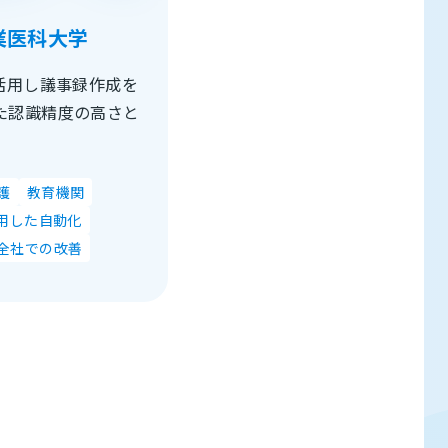
業医科大学
活用し議事録作成を
た認識精度の高さと
。
護
教育機関
活用した自動化
全社での改善