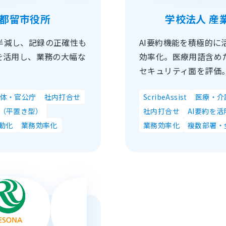
 都留市役所
学校法人 産
半減し、記録の正確性も
AI要約機能を積極的に
を活用し、業務の大幅な
効率化。医療用語含め
セキュリティ面を評価
体・官公庁
社内打合せ
ScribeAssist
医療・介
（平置き型）
社内打合せ
AI要約を
動化
業務効率化
業務効率化
複数部署・