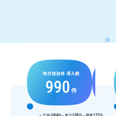
地方自治体 導入数
990
件
北海道
件
東北
件
関東
件
84
105
177