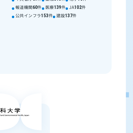
報道機関
件
医療
件
JA
件
60
139
102
公共インフラ
件
建設
件
153
137