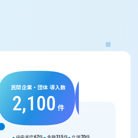
民間企業・団体 導入数
2,100
件
中央省庁
件
金融
件
化学
件
67
315
70