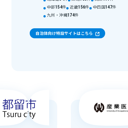
中部
件
近畿
件
中四国
件
154
156
147
九州・沖縄
件
174
自治体向け特設サイトはこちら
※ 導入実績は2026年3月現在の数字です