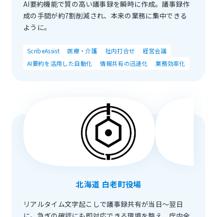
AI要約機能で質の高い議事録を瞬時に作成。議事録作
成の手間が約7割削減され、本来の業務に集中できる
ように。
ScribeAssist
医療・介護
社内打合せ
経営会議
AI要約を活用した自動化
情報共有の迅速化
業務効率化
北海道 白老町役場
リアルタイム文字起こしで議事録共有が当日〜翌日
に。急ぎの確認にも即対応できる環境を整え、庁内全