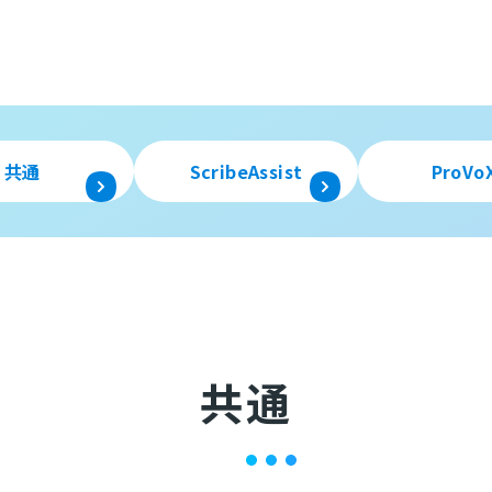
共通
ScribeAssist
ProVo
共通