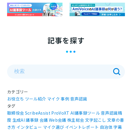
記事を探す
カテゴリー
お役立ち
ツール紹介
マイク
事例
音声認識
タグ
取締役会
ScribeAssist
ProVoXT
AI議事録ツール
音声認識精
度
生成AI
議事録
会議
Web会議
株主総会
文字起こし
文章の書
き方
インタビュー
マイク選び
イベントレポート
自治体
字幕