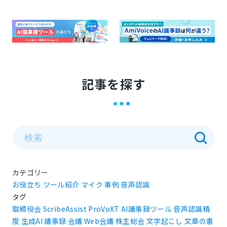
記事を探す
カテゴリー
お役立ち
ツール紹介
マイク
事例
音声認識
タグ
取締役会
ScribeAssist
ProVoXT
AI議事録ツール
音声認識精
度
生成AI
議事録
会議
Web会議
株主総会
文字起こし
文章の書