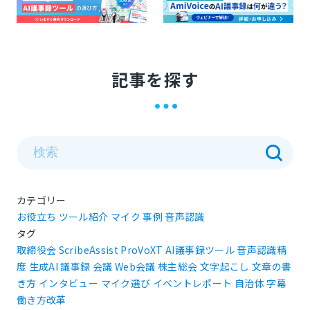
記事を探す
カテゴリー
お役立ち
ツール紹介
マイク
事例
音声認識
タグ
取締役会
ScribeAssist
ProVoXT
AI議事録ツール
音声認識精
度
生成AI
議事録
会議
Web会議
株主総会
文字起こし
文章の書
き方
インタビュー
マイク選び
イベントレポート
自治体
字幕
働き方改革