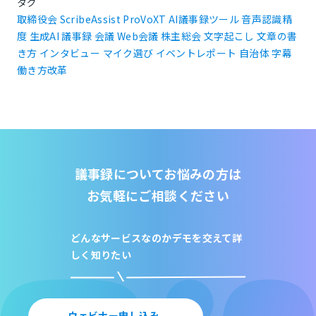
タグ
取締役会
ScribeAssist
ProVoXT
AI議事録ツール
音声認識精
度
生成AI
議事録
会議
Web会議
株主総会
文字起こし
文章の書
き方
インタビュー
マイク選び
イベントレポート
自治体
字幕
働き方改革
議事録についてお悩みの方は
お気軽にご相談ください
どんなサービスなのか
デモを交えて詳
しく知りたい
ウェビナー申し込み