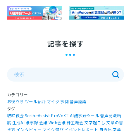
記事を探す
カテゴリー
お役立ち
ツール紹介
マイク
事例
音声認識
タグ
取締役会
ScribeAssist
ProVoXT
AI議事録ツール
音声認識精
度
生成AI
議事録
会議
Web会議
株主総会
文字起こし
文章の書
き方
インタビュー
マイク選び
イベントレポート
自治体
字幕