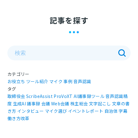
記事を探す
カテゴリー
お役立ち
ツール紹介
マイク
事例
音声認識
タグ
取締役会
ScribeAssist
ProVoXT
AI議事録ツール
音声認識精
度
生成AI
議事録
会議
Web会議
株主総会
文字起こし
文章の書
き方
インタビュー
マイク選び
イベントレポート
自治体
字幕
働き方改革