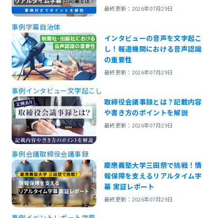
最終更新：2026年07月29日
事例
字幕
自治体
インタビューの音声を文字起こ
し！報道機関における音声認識
の重要性
最終更新：2026年07月29日
事例
インタビュー
文字起こし
取締役会議事録とは？記載内容
や書き方のポイントを解説
最終更新：2026年07月29日
事例
会議
取締役会
議事録
慶應義塾大学三田祭で挑戦！情
報保障を支えるリアルタイム字
幕 実証レポート
最終更新：2026年07月29日
事例
イベントレポート
字幕