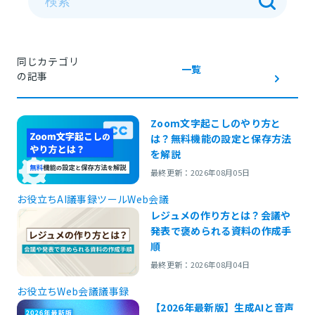
同じカテゴリ
一覧
の記事
Zoom文字起こしのやり方と
は？無料機能の設定と保存方法
を解説
最終更新：2026年08月05日
お役立ち
AI議事録ツール
Web会議
レジュメの作り方とは？会議や
発表で褒められる資料の作成手
順
最終更新：2026年08月04日
お役立ち
Web会議
議事録
【2026年最新版】生成AIと音声