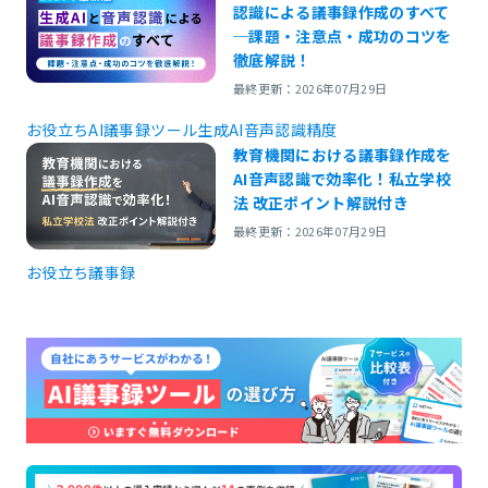
認識による議事録作成のすべて
─課題・注意点・成功のコツを
徹底解説！
最終更新：2026年07月29日
お役立ち
AI議事録ツール
生成AI
音声認識精度
教育機関における議事録作成を
AI音声認識で効率化！私立学校
法 改正ポイント解説付き
最終更新：2026年07月29日
お役立ち
議事録