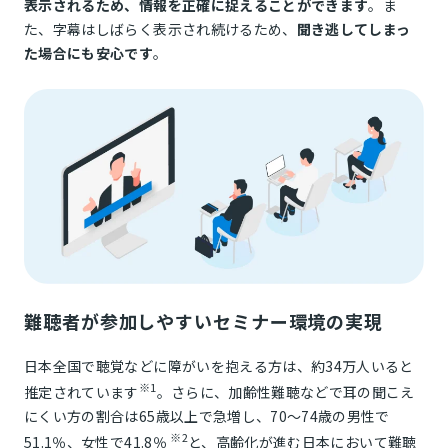
表示されるため、情報を正確に捉えることができます
。ま
た、字幕はしばらく表示され続けるため、
聞き逃してしまっ
た場合にも安心です
。
難聴者が参加しやすいセミナー環境の実現
日本全国で聴覚などに障がいを抱える方は、約34万人いると
※1
推定されています
。さらに、加齢性難聴などで耳の聞こえ
にくい方の割合は65歳以上で急増し、70～74歳の男性で
※2
51.1％、女性で41.8％
と、高齢化が進む日本において難聴