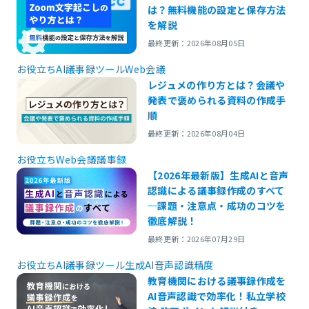
は？無料機能の設定と保存方法
を解説
最終更新：2026年08月05日
お役立ち
AI議事録ツール
Web会議
レジュメの作り方とは？会議や
発表で褒められる資料の作成手
順
最終更新：2026年08月04日
お役立ち
Web会議
議事録
【2026年最新版】生成AIと音声
認識による議事録作成のすべて
─課題・注意点・成功のコツを
徹底解説！
最終更新：2026年07月29日
お役立ち
AI議事録ツール
生成AI
音声認識精度
教育機関における議事録作成を
AI音声認識で効率化！私立学校