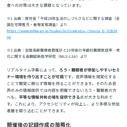
者への対策は大きな課題となっています。
※1 出典：厚労省「平成28年生活のしづらさなどに関する調査（全
国在宅障害児・者等実態調査）より
https://www.mhlw.go.jp/toukei/list/seikatsu_chousa_b_h28.ht
ml
※2 出典：全国高齢難聴者数推計と10年後の年齢別難聴発症率―老
化に関する長期縦断疫学研究（NILS-LSA）より
リアルタイム字幕によって、
ろう・難聴者が参加しやすいセミ
ナー環境を作り出すことが可能
です。音声情報を視覚化する
ことで聴覚に頼らず情報を得ることができます。そのため音
声のみの情報提供では内容を把握できないろう・難聴者の方
へも、
平等な情報共有の場を提供できる
点が大きな利点で
す。これにより、アクセシビリティが向上し、より多様な参加
者層を取り込むことができます。
開催後の記録作成の簡略化