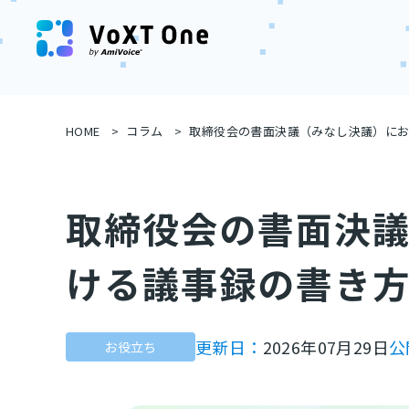
HOME
コラム
取締役会の書面決議（みなし決議）に
取締役会の書面決
ける議事録の書き
更新日：
2026年07月29日
公
お役立ち