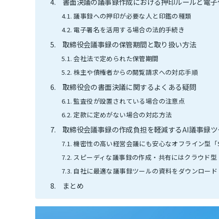
書面決議の議事録作成における押印ルールと電子
議事録への押印が必要な人と印鑑の種類
電子署名を活用する場合の法的手続き
取締役会議事録の保管期間と取り扱い方法
会社法で定められた保管期間
株主や債権者からの閲覧請求への対応手順
取締役会の書面決議に関するよくある疑問
監査役が設置されている場合の注意点
定款に定めがない場合の対応方法
取締役会議事録の作成負担を軽減するAI議事録ツ
機密性の高い経営会議にも安心なオフライン型「Scri
スピーディな議事録の作成・共有にはクラウド型「P
自社に最適な議事録ツールの資料をダウンロード
まとめ