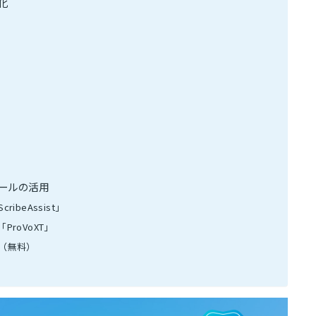
化
ールの活用
beAssist」
roVoXT」
（無料）