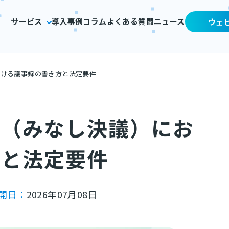
サービス
導入事例
コラム
よくある質問
ニュース
ウェ
おける議事録の書き方と法定要件
議（みなし決議）にお
方と法定要件
開日：
2026年07月08日