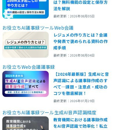
は？無料機能の設定と保存方
法を解説
最終更新：2026年08月05日
お役立ち
AI議事録ツール
Web会議
レジュメの作り方とは？会議
や発表で褒められる資料の作
成手順
最終更新：2026年08月04日
お役立ち
Web会議
議事録
【2026年最新版】生成AIと音
声認識による議事録作成のす
べて─課題・注意点・成功の
コツを徹底解説！
最終更新：2026年07月29日
お役立ち
AI議事録ツール
生成AI
音声認識精度
教育機関における議事録作成
をAI音声認識で効率化！私立