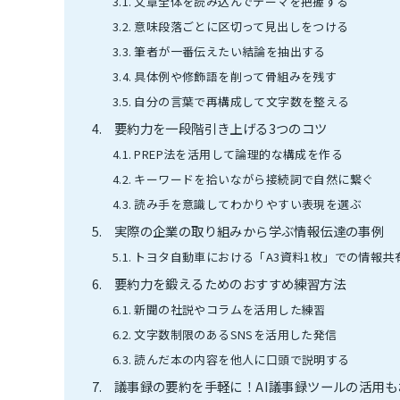
文章全体を読み込んでテーマを把握する
意味段落ごとに区切って見出しをつける
筆者が一番伝えたい結論を抽出する
具体例や修飾語を削って骨組みを残す
自分の言葉で再構成して文字数を整える
要約力を一段階引き上げる3つのコツ
PREP法を活用して論理的な構成を作る
キーワードを拾いながら接続詞で自然に繋ぐ
読み手を意識してわかりやすい表現を選ぶ
実際の企業の取り組みから学ぶ情報伝達の事例
トヨタ自動車における「A3資料1枚」での情報共
要約力を鍛えるためのおすすめ練習方法
新聞の社説やコラムを活用した練習
文字数制限のあるSNSを活用した発信
読んだ本の内容を他人に口頭で説明する
議事録の要約を手軽に！AI議事録ツールの活用も