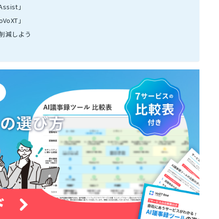
sist」
VoXT」
削減しよう