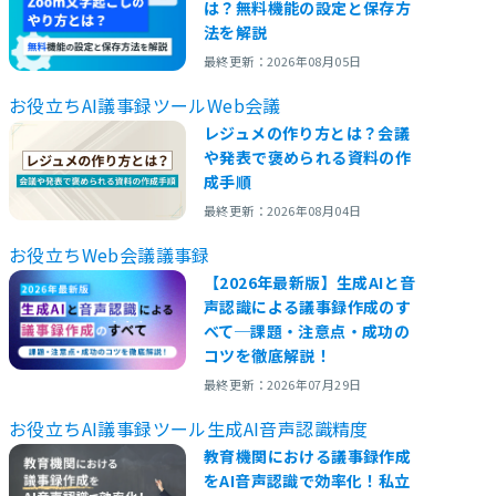
は？無料機能の設定と保存方
法を解説
最終更新：2026年08月05日
お役立ち
AI議事録ツール
Web会議
レジュメの作り方とは？会議
や発表で褒められる資料の作
成手順
最終更新：2026年08月04日
お役立ち
Web会議
議事録
【2026年最新版】生成AIと音
声認識による議事録作成のす
べて─課題・注意点・成功の
コツを徹底解説！
最終更新：2026年07月29日
お役立ち
AI議事録ツール
生成AI
音声認識精度
教育機関における議事録作成
をAI音声認識で効率化！私立