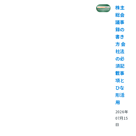
株主
総会
議事
録の
書き
方 会
社法
の必
須記
載事
項と
ひな
形活
用
2026年
07月15
日