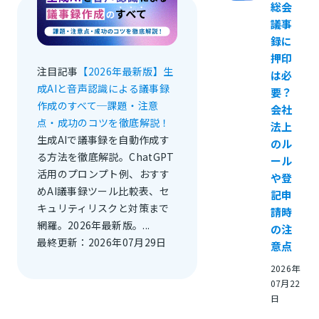
総会
議事
録に
押印
注目記事
【2026年最新版】生
は必
成AIと音声認識による議事録
要？
作成のすべて─課題・注意
会社
点・成功のコツを徹底解説！
法上
生成AIで議事録を自動作成す
のル
る方法を徹底解説。ChatGPT
ール
活用のプロンプト例、おすす
や登
めAI議事録ツール比較表、セ
記申
キュリティリスクと対策まで
請時
網羅。2026年最新版。...
の注
最終更新：2026年07月29日
意点
2026年
07月22
日