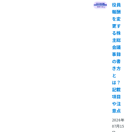
役員
報酬
を変
更す
る株
主総
会議
事録
の書
き方
と
は？
記載
項目
や注
意点
2026年
07月15