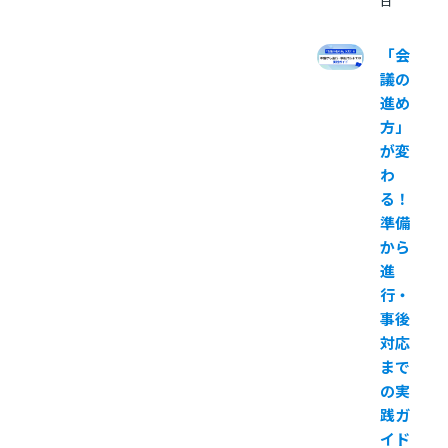
日
「会
議の
進め
方」
が変
わ
る！
準備
から
進
行・
事後
対応
まで
の実
践ガ
イド