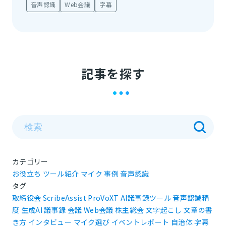
音声認識
Web会議
字幕
記事を探す
カテゴリー
お役立ち
ツール紹介
マイク
事例
音声認識
タグ
取締役会
ScribeAssist
ProVoXT
AI議事録ツール
音声認識精
度
生成AI
議事録
会議
Web会議
株主総会
文字起こし
文章の書
き方
インタビュー
マイク選び
イベントレポート
自治体
字幕