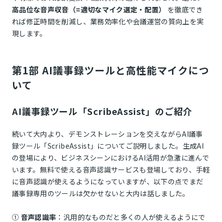
高品位な音声収音（=適切なマイク選定・配置）
を徹底でき
れば修正時間を削減し、業務効率化や会議運営の質向上を実
現します。
第1部 AI議事録ツールと高性能マイクにつ
いて
AI議事録ツール「ScribeAssist」のご紹介
続いて大内より、デモンストレーションを交えながらAI議事
録ツール「ScribeAssist」についてご説明しました。生成AI
の登場により、ビジネスシーンにおけるAI活用が急激に進んで
います。無料で使える音声認識サービスも登場しており、手軽
に音声認識が使えるようになっていますが、以下の点でまだ
議事録専用のツールは欠かせないと大内は話しました。
①
音声認識率
：汎用的なものだと多くの人が使えるようにで