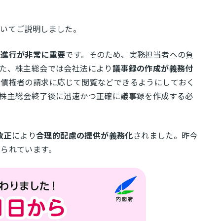
ついてご説明しました。
の進行が非常に重要
です。そのため、実務担当者への負
た、株主総会では会社法により
議事録の作成が義務付
や債権者の請求に応じて閲覧などできるようにしておく
株主総会終了後に迅速かつ正確に議事録を作成する必
改正
により
合理的配慮の提供が義務化
されました。昨今
られています。