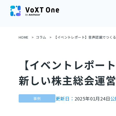
HOME
コラム
【イベントレポート】音声認識でつく
【イベントレポー
新しい株主総会運
更新日：
2025年01月24日
公
事例