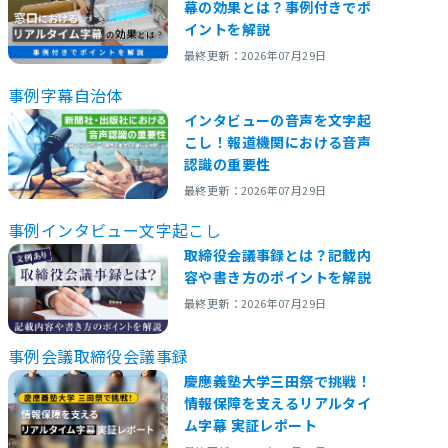
幕の効果とは？事例付きでポ
イントを解説
最終更新：2026年07月29日
事例
字幕
自治体
インタビューの音声を文字起
こし！報道機関における音声
認識の重要性
最終更新：2026年07月29日
事例
インタビュー
文字起こし
取締役会議事録とは？記載内
容や書き方のポイントを解説
最終更新：2026年07月29日
事例
会議
取締役会
議事録
慶應義塾大学三田祭で挑戦！
情報保障を支えるリアルタイ
ム字幕 実証レポート