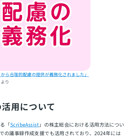
日から
合理
的配慮の提供が義務化されました」
より
の活用について
する「
ScribeAssist
」の株主総会における活用方法につい
での議事録作成支援でも活用されており、2024年には