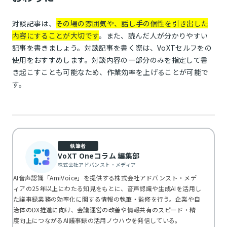
対談記事は、
その場の雰囲気や、話し手の個性を引き出した
内容にすることが大切です
。また、読んだ人が分かりやすい
記事を書きましょう。対談記事を書く際は、VoXTセルフをの
使用をおすすめします。対談内容の一部分のみを指定して書
き起こすことも可能なため、作業効率を上げることが可能で
す。
執筆者
VoXT Oneコラム 編集部
株式会社アドバンスト・メディア
AI音声認識「AmiVoice」を提供する株式会社アドバンスト・メデ
ィアの25年以上にわたる知見をもとに、音声認識や生成AIを活用し
た議事録業務の効率化に関する情報の執筆・監修を行う。企業や自
治体のDX推進に向け、会議運営の改善や情報共有のスピード・精
度向上につながるAI議事録の活用ノウハウを発信している。