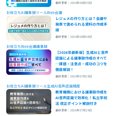
最終更新：2026年08月05日
お役立ち
AI議事録ツール
Web会議
レジュメの作り方とは？会議や
発表で褒められる資料の作成手
順
最終更新：2026年08月04日
お役立ち
Web会議
議事録
【2026年最新版】生成AIと音声
認識による議事録作成のすべて
─課題・注意点・成功のコツを
徹底解説！
最終更新：2026年07月29日
お役立ち
AI議事録ツール
生成AI
音声認識精度
教育機関における議事録作成を
AI音声認識で効率化！私立学校
法 改正ポイント解説付き
最終更新：2026年07月29日