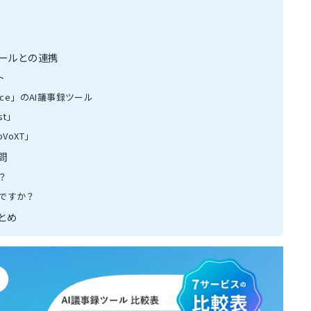
ールとの連携
ト
ce」のAI議事録ツール
st」
VoXT」
問
？
ですか？
とめ