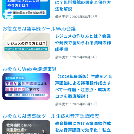
は？無料機能の設定と保存方
法を解説
最終更新：2026年08月05日
お役立ち
AI議事録ツール
Web会議
レジュメの作り方とは？会議
や発表で褒められる資料の作
成手順
最終更新：2026年08月04日
お役立ち
Web会議
議事録
【2026年最新版】生成AIと音
声認識による議事録作成のす
べて─課題・注意点・成功の
コツを徹底解説！
最終更新：2026年07月29日
お役立ち
AI議事録ツール
生成AI
音声認識精度
教育機関における議事録作成
をAI音声認識で効率化！私立