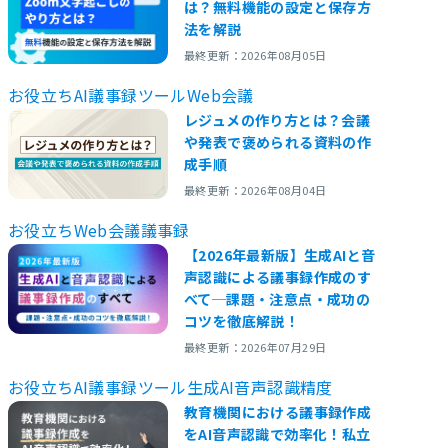
は？無料機能の設定と保存方
法を解説
最終更新：2026年08月05日
お役立ち
AI議事録ツール
Web会議
レジュメの作り方とは？会議
や発表で褒められる資料の作
成手順
最終更新：2026年08月04日
お役立ち
Web会議
議事録
【2026年最新版】生成AIと音
声認識による議事録作成のす
べて─課題・注意点・成功の
コツを徹底解説！
最終更新：2026年07月29日
お役立ち
AI議事録ツール
生成AI
音声認識精度
教育機関における議事録作成
をAI音声認識で効率化！私立