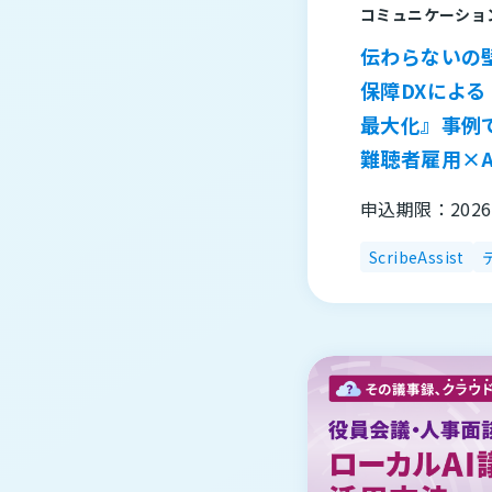
コミュニケーショ
伝わらないの
保障DXによ
最大化』事例
難聴者雇用×A
申込期限：202
ScribeAssist