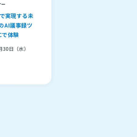
ナー
 PCで実現する未
のAI議事録ツ
PCで体験
月30日（水）