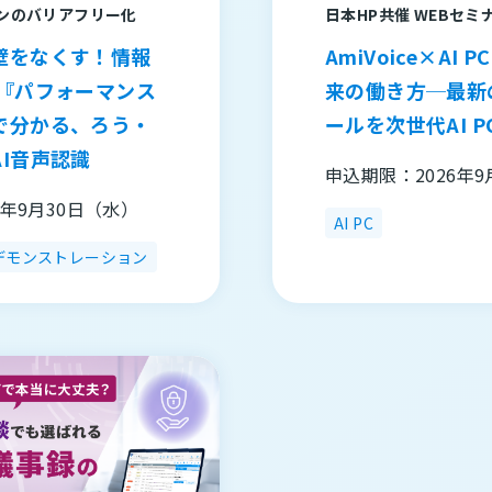
ンのバリアフリー化
日本HP共催 WEBセミ
壁をなくす！情報
AmiVoice×AI
る『パフォーマンス
来の働き方─最新
で分かる、ろう・
ールを次世代AI 
I音声認識
申込期限：2026年9
6年9月30日（水）
AI PC
デモンストレーション