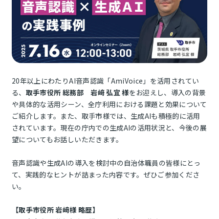
20年以上にわたりAI音声認識「AmiVoice」を活用されてい
る、
取手市役所 総務部 岩﨑 弘宜 様
をお迎えし、導入の背景
や具体的な活用シーン、全庁利用における課題と効果について
ご紹介します。また、取手市様では、生成AIも積極的に活用
されています。現在の庁内での生成AIの活用状況と、今後の展
望についてもお話しいただきます。
音声認識や生成AIの導入を検討中の自治体職員の皆様にとっ
て、実践的なヒントが詰まった内容です。ぜひご参加くださ
い。
【取手市役所 岩﨑様 略歴】