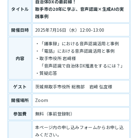
自治体DXの最前線！
タイトル
取手市の20年に学ぶ、音声認識×生成AIの実
践事例
開催日時
2025年7月16日（水）12:00-13:00
・「議事録」における音声認識活用と事例
・「電話」における音声認識活用と事例
内容
・取手市役所 岩﨑様
「音声認識で自治体DX推進をするには？」
・質疑応答
ゲスト
茨城県取手市役所 総務部 岩﨑 弘宜様
開催場所
Zoom
参加費
無料（事前登録制）
本ページ内の申し込みフォームからお申し込
みください。