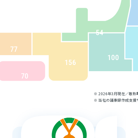
54
77
100
156
70
※ 2026年3月現在／敬称
※ 当社の議事録作成支援