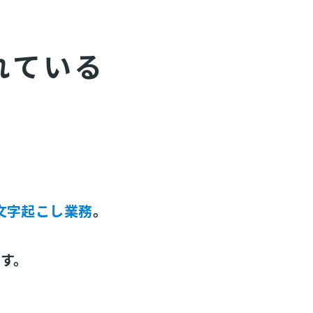
れている
？
文字起こし業務
。
ます。