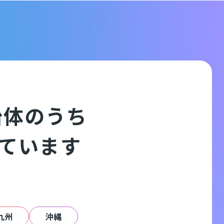
治体のうち
しています
九州
沖縄