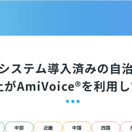
システム導入済みの自
上がAmiVoice®を利用
中部
近畿
中国
四国