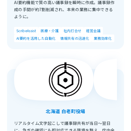
AI要約機能で質の高い議事録を瞬時に作成。議事録作
成の手間が約7割削減され、本来の業務に集中できる
ように。
ScribeAssist
医療・介護
社内打合せ
経営会議
AI要約を活用した自動化
情報共有の迅速化
業務効率化
北海道 白老町役場
リアルタイム文字起こしで議事録共有が当日〜翌日
に。急ぎの確認にも即対応できる環境を整え、庁内全