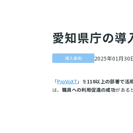
愛知県庁の導
2025年01月30
導入事例
「
ProVoXT
」を
110以上の部署で活
は、
職員への利用促進の成功
がある