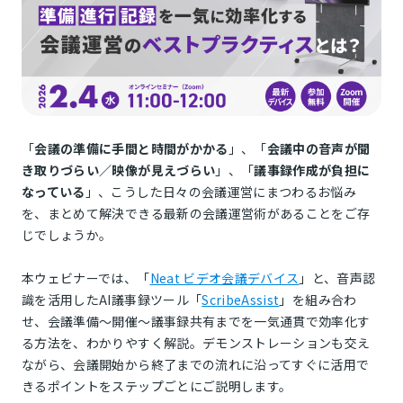
「
会議の準備に手間と時間がかかる
」、「
会議中の音声が聞
き取りづらい／映像が見えづらい
」、「
議事録作成が負担に
なっている
」、こうした日々の会議運営にまつわるお悩み
を、まとめて解決できる最新の会議運営術があることをご存
じでしょうか。
本ウェビナーでは、「
Neat ビデオ会議デバイス
」と、音声認
識を活用したAI議事録ツール「
ScribeAssist
」を組み合わ
せ、会議準備～開催～議事録共有までを一気通貫で効率化す
る方法を、わかりやすく解説。デモンストレーションも交え
ながら、会議開始から終了までの流れに沿ってすぐに活用で
きるポイントをステップごとにご説明します。