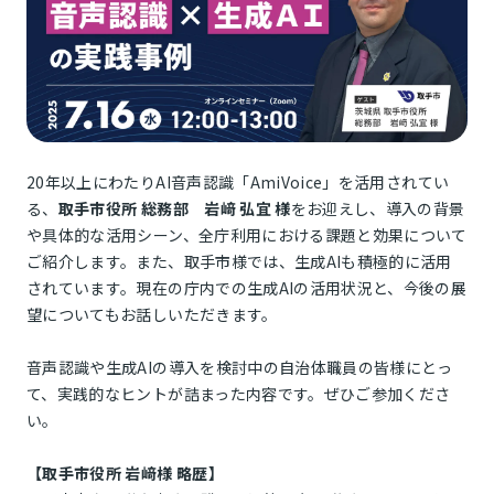
20年以上にわたりAI音声認識「AmiVoice」を活用されてい
る、
取手市役所 総務部 岩﨑 弘宜 様
をお迎えし、導入の背景
や具体的な活用シーン、全庁利用における課題と効果について
ご紹介します。また、取手市様では、生成AIも積極的に活用
されています。現在の庁内での生成AIの活用状況と、今後の展
望についてもお話しいただきます。
音声認識や生成AIの導入を検討中の自治体職員の皆様にとっ
て、実践的なヒントが詰まった内容です。ぜひご参加くださ
い。
【取手市役所 岩﨑様 略歴】