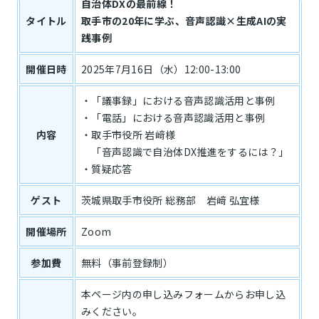
自治体DXの最前線！
タイトル
取手市の20年に学ぶ、音声認識×生成AIの実
践事例
開催日時
2025年7月16日（水）12:00-13:00
・「議事録」における音声認識活用と事例
・「電話」における音声認識活用と事例
内容
・取手市役所 岩﨑様
「音声認識で自治体DX推進をするには？」
・質疑応答
ゲスト
茨城県取手市役所 総務部 岩﨑 弘宜様
開催場所
Zoom
参加費
無料（事前登録制）
本ページ内の申し込みフォームからお申し込
みください。