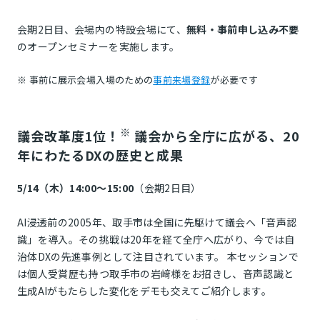
会期2日目、会場内の特設会場にて、
無料・事前申し込み不要
のオープンセミナーを実施します。
※ 事前に展示会場入場のための
事前来場登録
が必要です
※
議会改革度1位！
議会から全庁に広がる、20
年にわたるDXの歴史と成果
5/14（木）14:00～15:00
（会期2日目）
AI浸透前の2005年、取手市は全国に先駆けて議会へ「音声認
識」を導入。その挑戦は20年を経て全庁へ広がり、今では自
治体DXの先進事例として注目されています。 本セッションで
は個人受賞歴も持つ取手市の岩﨑様をお招きし、音声認識と
生成AIがもたらした変化をデモも交えてご紹介します。