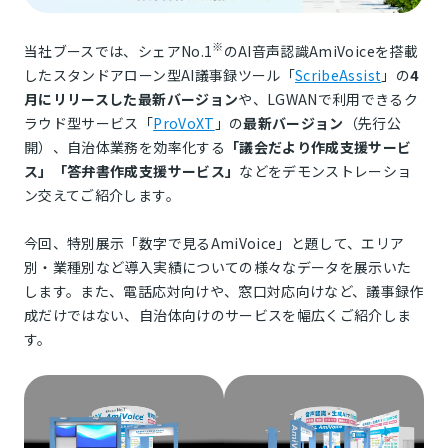
※
当社ブースでは、シェアNo.1
のAI音声認識AmiVoiceを搭載
したスタンドアローン型AI議事録ツール「
ScribeAssist
」の
4
月にリリースした最新バージョン
や、LGWANで利用できるク
ラウド型サービス「
ProVoXT
」の
最新バージョン
（先行公
開）、自治体業務を効率化する
「議会だより作成支援サービ
ス」「答弁書作成支援サービス」
などをデモンストレーショ
ン交えてご紹介します。
今回、特別展示「数字で見るAmiVoice」と題して、エリア
別・業種別など導入実績についての様々なデータを展示いた
します。また、電話応対向けや、窓口対応向けなど、議事録作
成だけではない、自治体向けのサービスを幅広くご紹介しま
す。