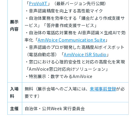
「
ProVoXT
」（最新バージョン先行公開）
・音声認識精度を向上する高性能マイク
・自治体業務を効率化する「議会だより作成支援サ
展示
ービス」「答弁書作成支援サービス」
内容
・自治体の電話応対業務を AI音声認識×生成AIで効
率化「
AmiVoice Communication Suite
」
・音声認識のプロが開発した高精度AIボイスボット
（電話自動応答）「
AmiVoice ISR Studio
」
・窓口における心理的安全性と対応の高度化を実現
「AmiVoice窓口対応向けソリューション」
・特別展示：数字でみるAmiVoice
入場
無料（展示会場へのご入場には、
来場事前登録
が必
料
要です）
主催
自治体・公共Week 実行委員会