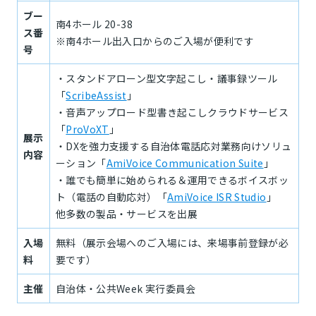
ブー
南4ホール 20-38
ス番
※南4ホール出入口からのご入場が便利です
号
・スタンドアローン型文字起こし・議事録ツール
「
ScribeAssist
」
・音声アップロード型書き起こしクラウドサービス
「
ProVoXT
」
展示
・DXを強力支援する自治体電話応対業務向けソリュ
内容
ーション「
AmiVoice Communication Suite
」
・誰でも簡単に始められる＆運用できるボイスボッ
ト（電話の自動応対）「
AmiVoice ISR Studio
」
他多数の製品・サービスを出展
入場
無料（展示会場へのご入場には、来場事前登録が必
料
要です）
主催
自治体・公共Week 実行委員会