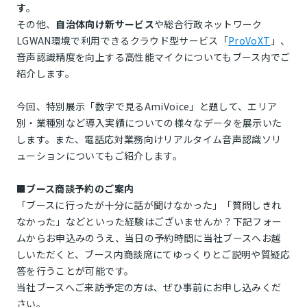
す
。
その他、
自治体向け新サービス
や総合行政ネットワーク
LGWAN環境で利用できるクラウド型サービス「
ProVoXT
」、
音声認識精度を向上する高性能マイクについてもブース内でご
紹介します。
今回、特別展示「数字で見るAmiVoice」と題して、エリア
別・業種別など導入実績についての様々なデータを展示いた
します。また、電話応対業務向けリアルタイム音声認識ソリ
ューションについてもご紹介します。
■
ブース商談予約のご案内
「ブースに行ったが十分に話が聞けなかった」「質問しきれ
なかった」などといった経験はございませんか？下記フォー
ムからお申込みのうえ、当日の予約時間に当社ブースへお越
しいただくと、ブース内商談席にてゆっくりとご説明や質疑応
答を行うことが可能です。
当社ブースへご来訪予定の方は、ぜひ事前にお申し込みくだ
さい。