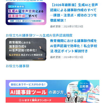
【2026年最新版】生成AIと音声
認識による議事録作成のすべて
─課題・注意点・成功のコツを
徹底解説！
最終更新：2026年07月29日
お役立ち
AI議事録ツール
生成AI
音声認識精度
教育機関における議事録作成を
AI音声認識で効率化！私立学校
法 改正ポイント解説付き
最終更新：2026年07月29日
お役立ち
議事録