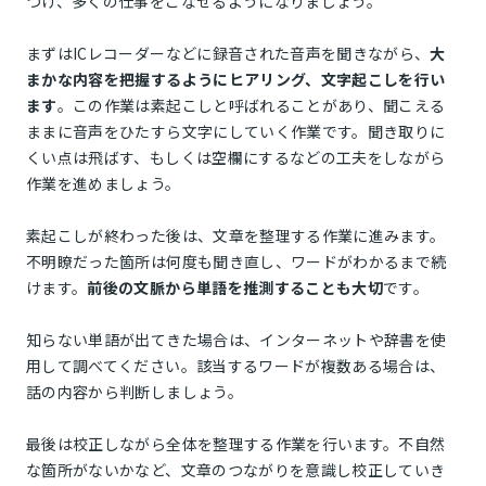
つけ、多くの仕事をこなせるようになりましょう。
まずはICレコーダーなどに録音された音声を聞きながら、
大
まかな内容を把握するようにヒアリング、文字起こしを行い
ます
。この作業は素起こしと呼ばれることがあり、聞こえる
ままに音声をひたすら文字にしていく作業です。聞き取りに
くい点は飛ばす、もしくは空欄にするなどの工夫をしながら
作業を進めましょう。
素起こしが終わった後は、文章を整理する作業に進みます。
不明瞭だった箇所は何度も聞き直し、ワードがわかるまで続
けます。
前後の文脈から単語を推測することも大切
です。
知らない単語が出てきた場合は、インターネットや辞書を使
用して調べてください。該当するワードが複数ある場合は、
話の内容から判断しましょう。
最後は校正しながら全体を整理する作業を行います。不自然
な箇所がないかなど、文章のつながりを意識し校正していき