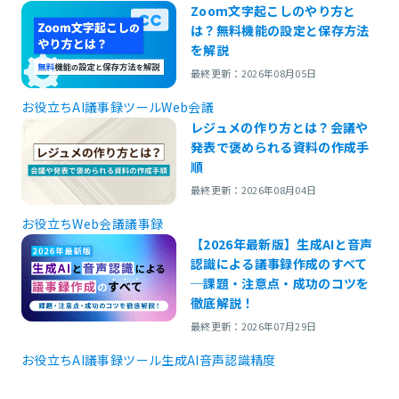
Zoom文字起こしのやり方と
は？無料機能の設定と保存方法
を解説
最終更新：2026年08月05日
お役立ち
AI議事録ツール
Web会議
レジュメの作り方とは？会議や
発表で褒められる資料の作成手
順
最終更新：2026年08月04日
お役立ち
Web会議
議事録
【2026年最新版】生成AIと音声
認識による議事録作成のすべて
─課題・注意点・成功のコツを
徹底解説！
最終更新：2026年07月29日
お役立ち
AI議事録ツール
生成AI
音声認識精度