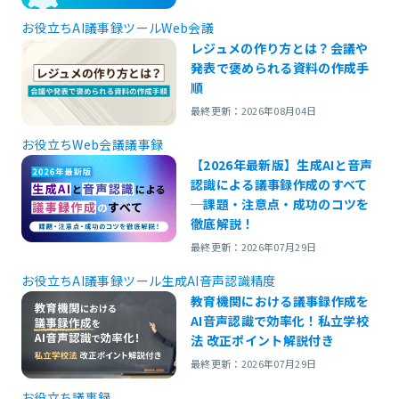
お役立ち
AI議事録ツール
Web会議
レジュメの作り方とは？会議や
発表で褒められる資料の作成手
順
最終更新：2026年08月04日
お役立ち
Web会議
議事録
【2026年最新版】生成AIと音声
認識による議事録作成のすべて
─課題・注意点・成功のコツを
徹底解説！
最終更新：2026年07月29日
お役立ち
AI議事録ツール
生成AI
音声認識精度
教育機関における議事録作成を
AI音声認識で効率化！私立学校
法 改正ポイント解説付き
最終更新：2026年07月29日
お役立ち
議事録