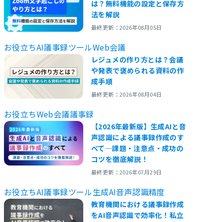
は？無料機能の設定と保存方
法を解説
最終更新：2026年08月05日
お役立ち
AI議事録ツール
Web会議
レジュメの作り方とは？会議
や発表で褒められる資料の作
成手順
最終更新：2026年08月04日
お役立ち
Web会議
議事録
【2026年最新版】生成AIと音
声認識による議事録作成のす
べて─課題・注意点・成功の
コツを徹底解説！
最終更新：2026年07月29日
お役立ち
AI議事録ツール
生成AI
音声認識精度
教育機関における議事録作成
をAI音声認識で効率化！私立