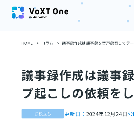
HOME
コラム
議事録作成は議事録を音声録音してテ
議事録作成は議事
プ起こしの依頼を
更新日：
2024年12月24日
公
お役立ち