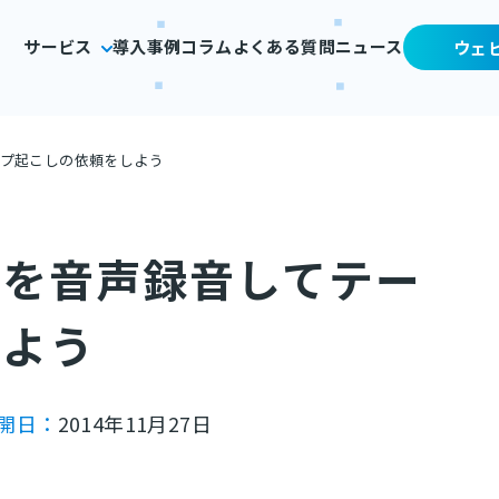
サービス
導入事例
コラム
よくある質問
ニュース
ウェ
ープ起こしの依頼をしよう
録を音声録音してテー
しよう
開日：
2014年11月27日