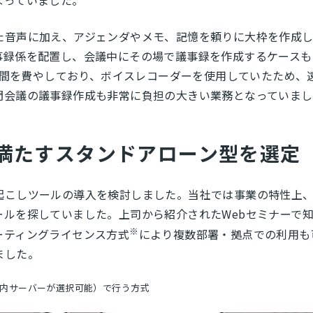
なっていました。
た音声に加え、アジェンダやメモ、記憶を頼りに大枠を作成
事録係を配置し、会議中にその場で議事録を作成するケースも
0時間を費やしており、ボイスレコーダーを使用していたため
門会議の議事録作成も非常に負担の大きい業務となっていまし
満たすスタンドアローン型を選定
起こしツールの導入を検討しました。当社では事業の特性上
を探していました。上司から紹介されたWebセミナーで知った「S
※
ーティングライセンス方式
により複数部署・拠点での利用も
ました。
社内サーバーが選択可能）で行う方式