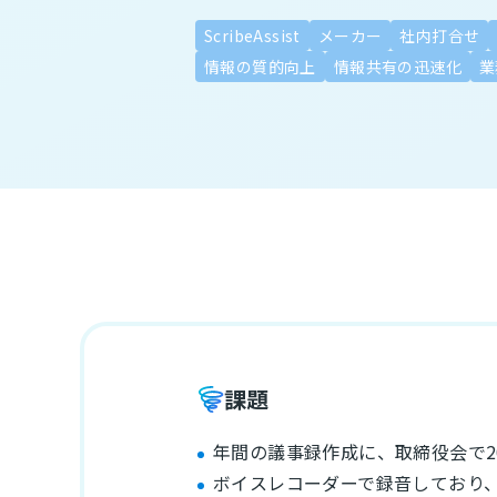
ScribeAssist
メーカー
社内打合せ
情報の質的向上
情報共有の迅速化
業
課題
年間の議事録作成に、取締役会で2
ボイスレコーダーで録音しており