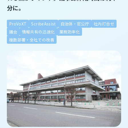
分に。
ProVoXT
ScribeAssist
自治体・官公庁
社内打合せ
議会
情報共有の迅速化
業務効率化
複数部署・全社での改善