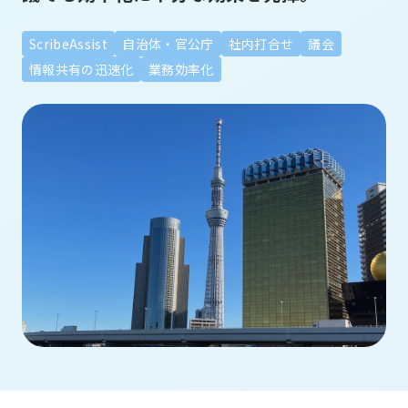
ScribeAssist
自治体・官公庁
社内打合せ
議会
情報共有の迅速化
業務効率化