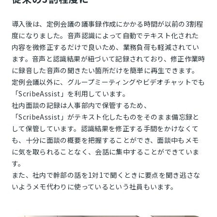
導入後は、定例会議の議事録作成にかかる時間が以前の3割程
度になりました。音声認識によって自動でテキスト化された
内容を微修正するだけで良いため、業務負荷も軽減されてい
ます。音声と認識結果が紐づいて記録されており、修正作業時
に録音した音声の聞きたい箇所だけを簡単に再生できます。
定例会議以外に、グループミーティングやビデオチャットでも
「ScribeAssist」を利用しています。
社内面談の記録は人事部内で保管するため、
「ScribeAssist」がテキスト化したものをそのまま備忘録と
して保管しています。認識結果を修正する手間をかけなくて
も、十分に面談の概要を把握することができ、面談中もメモ
に気を取られることなく、会話に集中することができていま
す。
また、社内で幹部の話を1対1で聞くときに要点を聞き逃さな
いようメモ代わりに使っているという社員もいます。