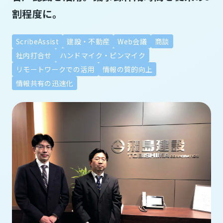
割程度に。
ScribeAssist
建設・不動産
Web会議
商談
社内打合せ
ハンドマイク・ピンマイク
リモートワークでの活用
情報の質的向上
情報共有の迅速化