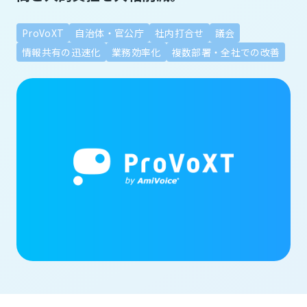
ProVoXT
自治体・官公庁
社内打合せ
議会
情報共有の迅速化
業務効率化
複数部署・全社での改善